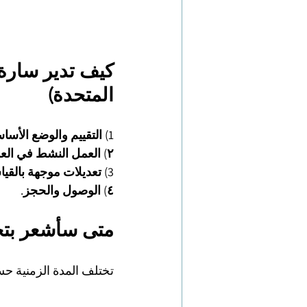
كيف تدير سارة 
المتحدة)
1) التقييم والوضع الأساسي:
٢) العمل النشط في العلاج السلوكي المعرفي.
3) تعديلات موجهة بالقياس.
٤) الوصول والحجز.
متى سأشعر بت
تختلف المدة الزمنية ح