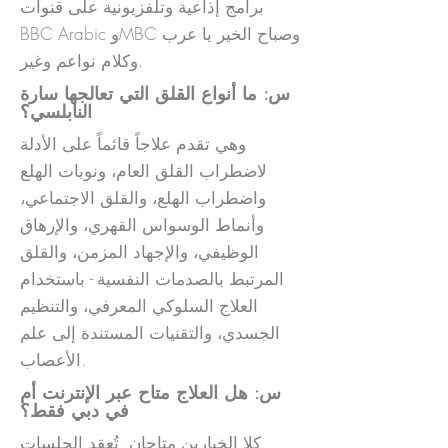
برامج إذاعية وتلفزيونية على قنوات
BBC Arabic وMBC وصباح الخير يا عرب
وكلام نواعم وغير.
س: ما أنواع القلق التي تعالجها سارة
النابلسي؟
وهي تقدم علاجاً قائماً على الأدلة
لاضطراب القلق العام، ونوبات الهلع
واضطراب الهلع، والقلق الاجتماعي،
وأنماط الوسواس القهري، والإرهاق
الوظيفي، والإجهاد المزمن، والقلق
المرتبط بالصدمات النفسية - باستخدام
العلاج السلوكي المعرفي، والتنظيم
الجسدي، والتقنيات المستندة إلى علم
الأعصاب.
س: هل العلاج متاح عبر الإنترنت أم
في دبي فقط؟
كلا الخيارين متاحان. تُعقد الجلسات