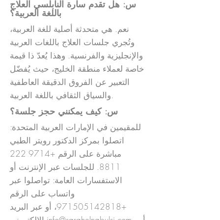
س: هل تقدم سارة النابلسي العلاج
باللغة العربية؟
نعم. هي متحدثة أصلية للغة العربية،
وتُجري جلسات العلاج باللغات العربية
والإنجليزية والفرنسية. وهذا يُعدّ ذا قيمة
خاصة لعملاء منطقة الخليج، حيث يُفضّل
التعبير عن الفروق الدقيقة العاطفية
والسياق الثقافي باللغة العربية.
س: كيف يمكنني حجز جلسة؟
للمقيمين في الإمارات العربية المتحدة:
اتصلوا بمركز الدكتور رويتر الطبي
مباشرة على الرقم
+9714 222
8811
. للجلسات عبر الإنترنت أو
الاستفسارات العامة: تواصلوا عبر
واتساب على الرقم
+971505142818
، أو عبر البريد
، أو
info@sarahelnabulsi.com
الإلكتروني