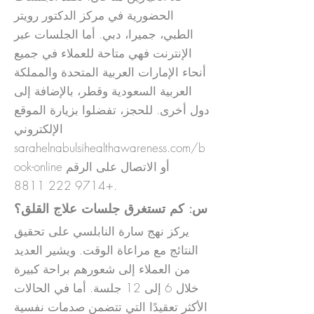
الحضورية في مركز الدكتور رويتر
الطبي، جميرا، دبي. أما الجلسات عبر
الإنترنت فهي متاحة للعملاء في جميع
أنحاء الإمارات العربية المتحدة والمملكة
العربية السعودية وقطر، بالإضافة إلى
دول أخرى. للحجز، تفضلوا بزيارة الموقع
الإلكتروني
sarahelnabulsihealthawareness.com/b
ook-online أو الاتصال على الرقم
+9714 222 8811
.
س: كم تستغرق جلسات علاج القلق؟
يركز نهج سارة النابلسي على تحقيق
النتائج مع مراعاة الوقت. ويشير العديد
من العملاء إلى شعورهم براحة كبيرة
خلال 6 إلى 12 جلسة. أما في الحالات
الأكثر تعقيدًا التي تتضمن صدمات نفسية