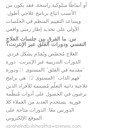
أو أنماطًا سلوكية راسخة، فقد يكون من
الأنسب اتباع برنامج علاجي أطول.
ويساعد التقييم المنظم في الجلسات
الأولى على تحديد إطار زمني واقعي.
س: ما الفرق بين جلسات العلاج
النفسي ودورات القلق عبر الإنترنت؟
العلاج مُخصّص ويُقدّم بشكل فردي.
الدورات التدريبية عبر الإنترنت - دورة
"مقدمة في القلق" (المستوى 1) ودورة
"فهم الذات" (المستوى 2) - هي برامج
علاجية ذاتية التعلّم مُصممة للأفراد الذين
يرغبون في الحصول على أدوات مُنظّمة
فورية. يستخدم العديد من العملاء كلا
الدورتين معًا. الدورات متاحة على
الموقع الإلكتروني
sarahelnabulsihealthawareness.com.