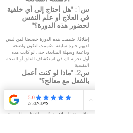
س1: "هل أحتاج إلى أي خلفية
في العلاج أو علم النفس
لحضور هذه الدورة؟"
إطلاقًا. صُممت هذه الدورة خصيصًا لمن ليس
لديهم خبرة سابقة. صُممت لتكون واضحة
وداعمة وسهلة المتابعة، حتى لو كانت هذه
أول تجربة لك في استكشاف القلق أو الصحة
النفسية.
س2: "ماذا لو كنت أعمل
بالفعل مع معالج؟"
تُكمّل هذه الدورة العلاجَ بشكل رائع. يأخذها
العديد من عملائي إلى جانب جلساتهم، وكثيرًا
ما يُفيد المعالجون بأنها تُسرّع التقدم من
خلال منح العملاء مزيدًا من التنظيم والوضوح
بين المواعيد.
س3: "هل سأتعلم كيفية