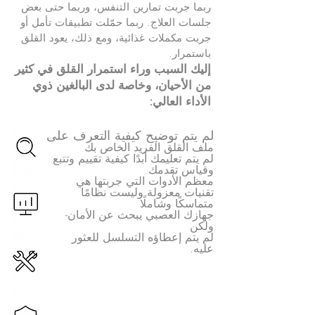
ربما جربت تمارين التنفس، وربما حتى بعض
جلسات العلاج. ربما حمّلت تطبيقات تأمل أو
جربت مكملات غذائية، ومع ذلك، يعود القلق
باستمرار.
إليك السبب وراء استمرار القلق في كثير
من الأحيان، وخاصة لدى
البالغين ذوي
الأداء العالي:
لم يتم توضيح كيفية التعرف على
ملف القلق الفريد الخاص بك
لم يتم تعليمك أبدًا كيفية تقييم وتتبع
وقياس تقدمك
معظم الأدوات التي جربتها هي
تقنيات معزولة وليست نظامًا
متماسكًا وشاملًا
جهازك العصبي يبحث عن الأمان-
ولكن
لم يتم إعطاؤه التسلسل للعثور
عليه.