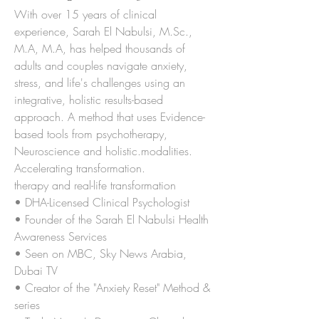
With over 15 years of clinical
experience, Sarah El Nabulsi, M.Sc.,
M.A, M.A, has helped thousands of
adults and couples navigate anxiety,
stress, and life's challenges using an
integrative, holistic results-based
approach. A method that uses Evidence-
based tools from psychotherapy,
Neuroscience and holistic.modalities.
Accelerating transformation.
therapy and real-life transformation
• DHA-Licensed Clinical Psychologist
• Founder of the Sarah El Nabulsi Health
Awareness Services
• Seen on MBC, Sky News Arabia,
Dubai TV
• Creator of the "Anxiety Reset" Method &
series