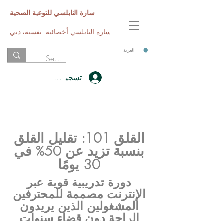
سارة النابلسي للتوعية الصحية
سارة النابلسي أخصائية نفسية،-دبي
العربة
تسجيل الدخول
القلق 101: تقليل القلق
بنسبة تزيد عن 50% في
30 يومًا
دورة تدريبية قوية عبر
الإنترنت مصممة للمحترفين
المشغولين الذين يريدون
الراحة دون قضاء سنوات