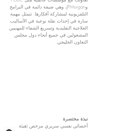
وJPMorgan، وهي ضيفة دائمة في البرامج
التلفزيونية لمشاركة أفكارها. تتمثل مهمة
سارة في إحداث نقلة نوعية في الأساليب
العلاجية التقليدية وتسريع الشفاء للمهنيين
المشغولين في جميع أنحاء دول مجلس
التعاون الخليجي.
لا تحتاج لسنوات من العلاج النفسي
لتشعر بتحسن - كل ما تحتاجه هو الرؤى
الصحيحة، والهيكلية المناسبة، والدعم
المناسب. سارة النابلسي، ماجستير
علوم، ماجستير آداب
نبذة مختصرة
أخصائي نفسي سريري مرخص (هيئة