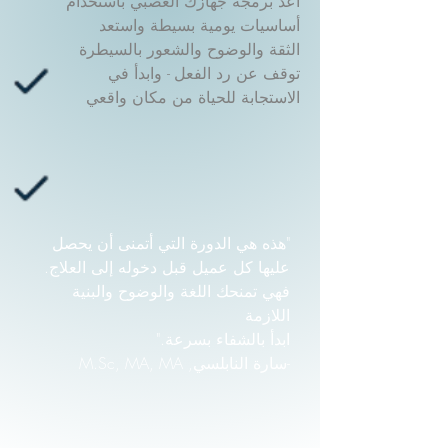
أعد برمجة جهازك العصبي باستخدام
أساسيات يومية بسيطة واستعد
الثقة والوضوح والشعور بالسيطرة
توقف عن رد الفعل - وابدأ في
الاستجابة للحياة من مكان واقعي
"هذه هي الدورة التي أتمنى أن يحصل
عليها كل عميل قبل دخوله إلى العلاج.
فهي تمنحك اللغة والوضوح والبنية
اللازمة
ابدأ بالشفاء بسرعة."
-سارة النابلسي, M.Sc, MA, MA