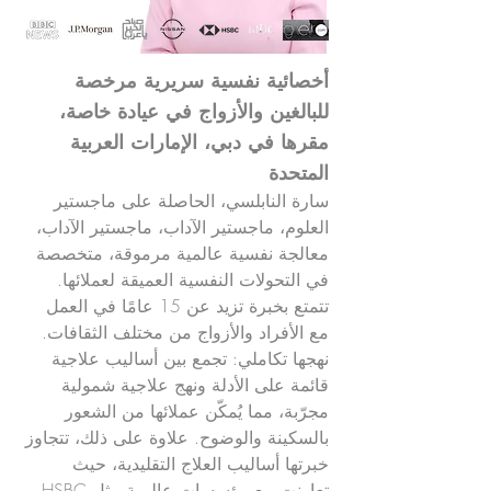
أخصائية نفسية سريرية مرخصة
للبالغين والأزواج
في عيادة خاصة،
مقرها في دبي، الإمارات العربية
المتحدة
سارة النابلسي، الحاصلة على ماجستير
العلوم، ماجستير الآداب، ماجستير الآداب،
معالجة نفسية عالمية مرموقة، متخصصة
في التحولات النفسية العميقة لعملائها.
تتمتع بخبرة تزيد عن 15 عامًا في العمل
مع الأفراد والأزواج من مختلف الثقافات.
نهجها تكاملي: تجمع بين أساليب علاجية
قائمة على الأدلة ونهج علاجية شمولية
مجرّبة، مما يُمكّن عملائها من الشعور
بالسكينة والوضوح. علاوة على ذلك، تتجاوز
خبرتها أساليب العلاج التقليدية، حيث
تعاونت مع مؤسسات عالمية مثل HSBC