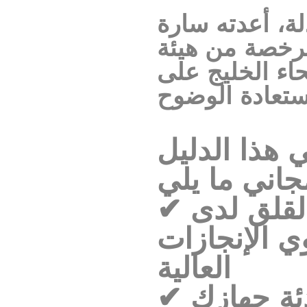
لة، أعدته سارة
مرخصة من هيئة
اء الخليج على
 هذا الدليل
✔ لماذا يستمر القلق لدى
ي الإنجازات
العالية
✔ كيفية تهدئة جهازك