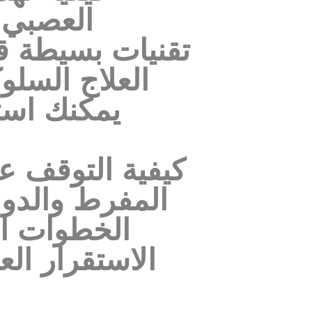
العصبي (
العلاج السل
يمكنك است
المفرط والدوا
الاستقرار ال