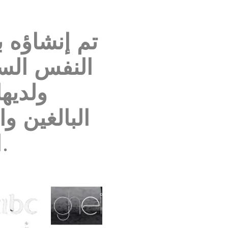
تم إنشاؤه 
النفس الس
البالغين وا
المتحدة ودول مجلس التعاون الخليجي.